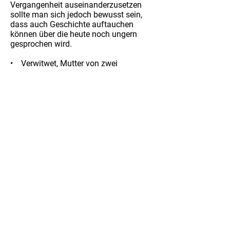
Vergangenheit auseinanderzusetzen
sollte man sich jedoch bewusst sein,
dass auch Geschichte auftauchen
können über die heute noch ungern
gesprochen wird.
• Verwitwet, Mutter von zwei
erwachsenen Kindern
• Geologin & Umwelt- und
Hygienetechnikerin
• geboren in Sathmar (Partium),
aufgewachsen in Klausenburg
(Siebenbürgen), 10 Jahre lang in
Hessen und 4 Jahre in Bayern
gelebt, seit 2007 wohnhaft in
Bruckneudorf
zurück