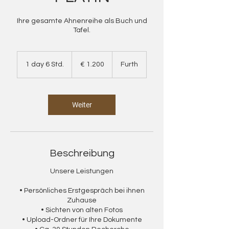
Ihre gesamte Ahnenreihe als Buch und
Tafel.
1.200
Euro
1 day 6 Std.
1
€ 1.200
Furth
d
a
6
S
Weiter
t
d
.
Beschreibung
Unsere Leistungen
• Persönliches Erstgespräch bei ihnen
Zuhause
• Sichten von alten Fotos
• Upload-Ordner für Ihre Dokumente